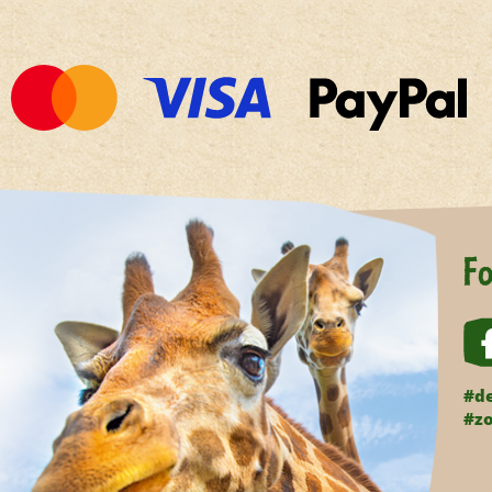
Fo
#de
#zo