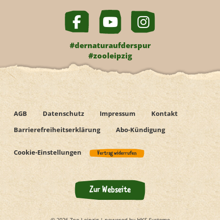
#dernaturaufderspur
#zooleipzig
AGB
Datenschutz
Impressum
Kontakt
Barrierefreiheitserklärung
Abo-Kündigung
Cookie-Einstellungen
Vertrag widerrufen
Zur Webseite
© 2026 Zoo Leipzig | powered by HKS Systeme