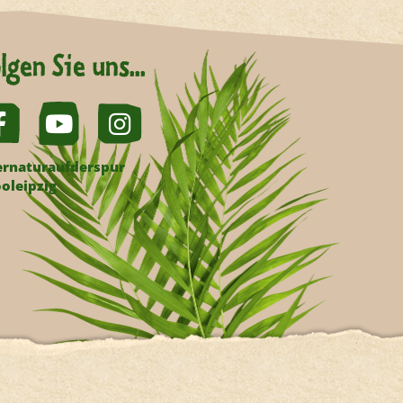
lgen Sie uns...
rnaturaufderspur
oleipzig