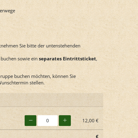
herwege
tnehmen Sie bitte der untenstehenden
u buchen sowie ein
separates Eintrittsticket
,
e Gruppe buchen möchten, können Sie
unschtermin stellen.
12,00 €
€