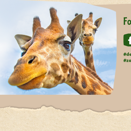
Fo
#de
#zo